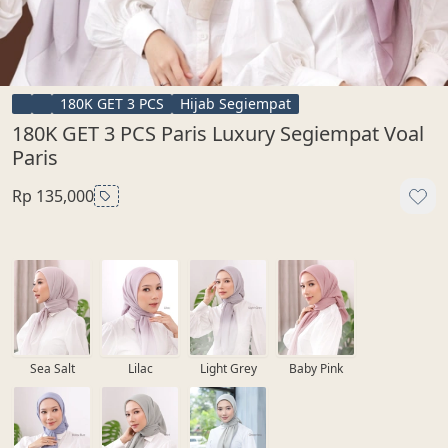
180K GET 3 PCS
Hijab Segiempat
180K GET 3 PCS Paris Luxury Segiempat Voal
Paris
Rp 135,000
Sea Salt
Lilac
Light Grey
Baby Pink